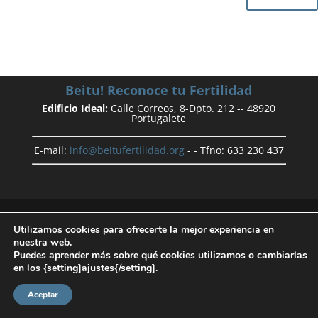
Beitu! Reconoce tu Fertilidad
Edificio Ideal:
Calle Correos, 8-Dpto. 212 -- 48920
Portugalete
E-mail:
info@beitufertilidad.org
- - Tfno: 633 230 437
Políticas de Privacidad
|
Aviso Legal
Utilizamos cookies para ofrecerte la mejor experiencia en
nuestra web.
Puedes aprender más sobre qué cookies utilizamos o cambiarlas
en los {setting]ajustes{/setting].
Aceptar